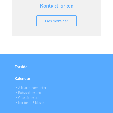
Kontakt kirken
Læs mere her
Forside
Kalender
Alle arrangementer
Babysalmesang
Gudstjenester
Kor for 1-3 klasse