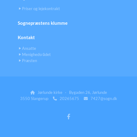
Priser og lejekontrakt
Sognepræstens klumme
Kontakt
Ansatte
Menighedsrådet
Præsten
Jørlunde kirke · Bygaden 26, Jørlunde

3550 Slangerup
20265675
7427@sogn.dk

