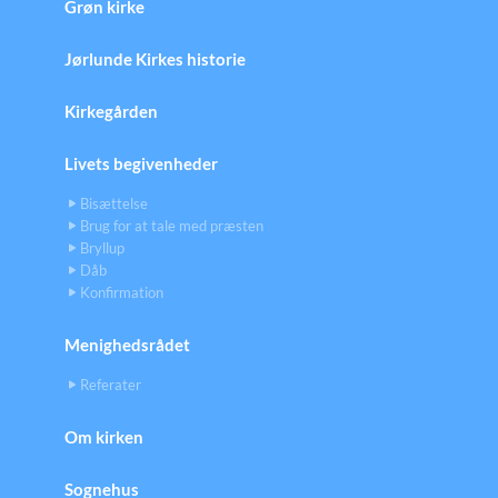
Grøn kirke
Jørlunde Kirkes historie
Kirkegården
Livets begivenheder
Bisættelse
Brug for at tale med præsten
Bryllup
Dåb
Konfirmation
Menighedsrådet
Referater
Om kirken
Sognehus