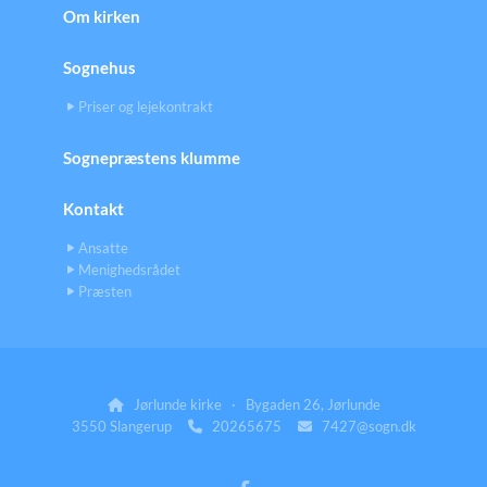
Om kirken
Sognehus
Priser og lejekontrakt
Sognepræstens klumme
Kontakt
Ansatte
Menighedsrådet
Præsten
Jørlunde kirke · Bygaden 26, Jørlunde

3550 Slangerup
20265675
7427@sogn.dk

