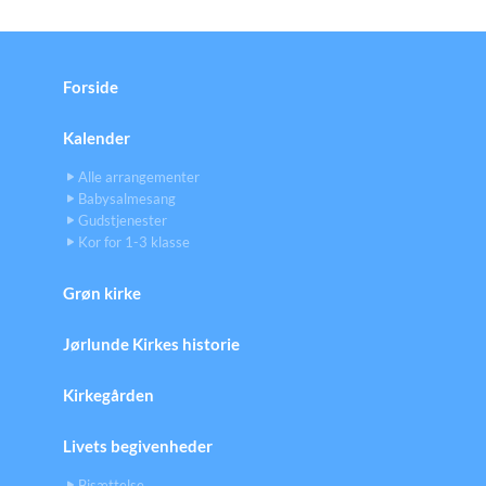
Forside
Kalender
Alle arrangementer
Babysalmesang
Gudstjenester
Kor for 1-3 klasse
Grøn kirke
Jørlunde Kirkes historie
Kirkegården
Livets begivenheder
Bisættelse