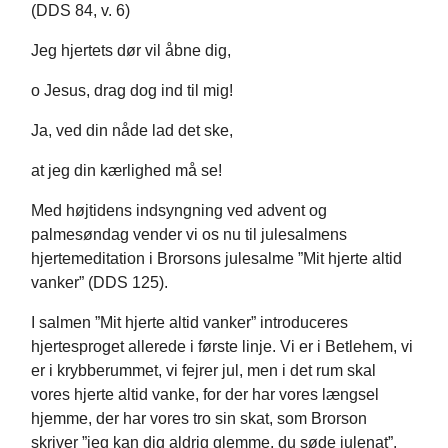
(DDS 84, v. 6)
Jeg hjertets dør vil åbne dig,
o Jesus, drag dog ind til mig!
Ja, ved din nåde lad det ske,
at jeg din kærlighed må se!
Med højtidens indsyngning ved advent og
palmesøndag vender vi os nu til julesalmens
hjertemeditation i Brorsons julesalme ”Mit hjerte altid
vanker” (DDS 125).
I salmen ”Mit hjerte altid vanker” introduceres
hjertesproget allerede i første linje. Vi er i Betlehem, vi
er i krybberummet, vi fejrer jul, men i det rum skal
vores hjerte altid vanke, for der har vores længsel
hjemme, der har vores tro sin skat, som Brorson
skriver ”jeg kan dig aldrig glemme, du søde julenat”.