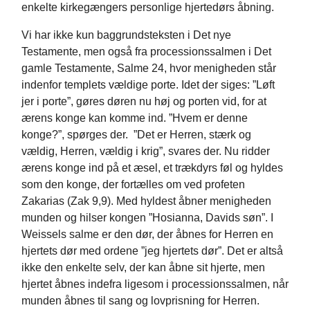
enkelte kirkegængers personlige hjertedørs åbning.
Vi har ikke kun baggrundsteksten i Det nye
Testamente, men også fra processionssalmen i Det
gamle Testamente, Salme 24, hvor menigheden står
indenfor templets vældige porte. Idet der siges: ”Løft
jer i porte”, gøres døren nu høj og porten vid, for at
ærens konge kan komme ind. ”Hvem er denne
konge?”, spørges der. ”Det er Herren, stærk og
vældig, Herren, vældig i krig”, svares der. Nu ridder
ærens konge ind på et æsel, et trækdyrs føl og hyldes
som den konge, der fortælles om ved profeten
Zakarias (Zak 9,9). Med hyldest åbner menigheden
munden og hilser kongen ”Hosianna, Davids søn”. I
Weissels salme er den dør, der åbnes for Herren en
hjertets dør med ordene ”jeg hjertets dør”. Det er altså
ikke den enkelte selv, der kan åbne sit hjerte, men
hjertet åbnes indefra ligesom i processionssalmen, når
munden åbnes til sang og lovprisning for Herren.