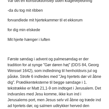
Var det en konstruktionsfejl uden klagevejledning
-da du tog mit ribben
forvandlede mit hjertekammer til et ekkorum
for dig min elskede
Mit hjerte hænger i luften
Første søndag i advent og palmesøndag er der
tradition for at synge ”Gør døren høj” (DDS 84, Georg
Weissel 1642), som indledning til henholdsvis jul og
påske. Strofe 6 indledes med ”Jeg hjertets dør vil åbne
dig”. Prædikenteksterne til begge søndage i 1.
tekstrække er Matt 21,1-9 om indtoget i Jerusalem. Det
indvarsles med Jesu komme, ikke kun ind i
Jerusalems port, men Jesus selv vil åbne og træde ind
ad hjertets dør, og salmen udtrykker herved den