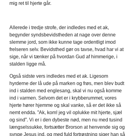
mig ret til hjerte går.
Allerede i tredje strofe, der indledes med et ak,
begynder syndsbevidstheden at nage over denne
slemme jord, som ikke kunne tage ordentligt imod
frelseren selv. Bevidsthed gør os tavse, hvad har vi at
sige, når vi tænker på hvordan Gud af himmerige, i
stalden ligge må.
Også sidste vers indledes med et ak. Ligesom
hyrderne der lå ude på marken og frøs, men blev budt
ind i stalden med englesang, skal vi nu også komme
ind i varmen. Selvom det er i krybberummet, vores
hjerte hører hjemme og skal vanke, så er det ikke så
nemt endda. ”Ak, kom! jeg vil oplukke mit hjerte, sjæl
og sind”. Vi er i den dybeste nød, men nu med tusind
længselssukke, fortsætter Brorson at henvende sig og
synge Jesus ind, og med fuld fortrøstning siger han så