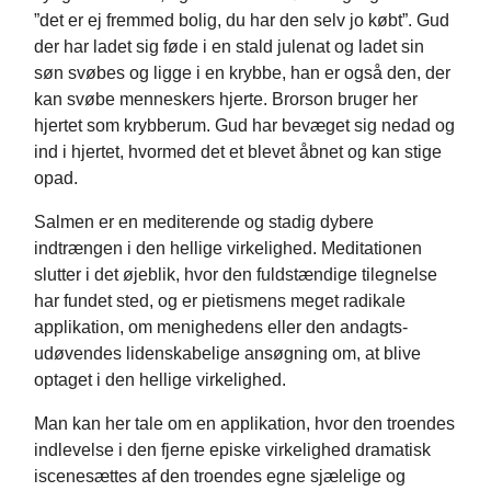
”det er ej fremmed bolig, du har den selv jo købt”. Gud
der har ladet sig føde i en stald julenat og ladet sin
søn svøbes og ligge i en krybbe, han er også den, der
kan svøbe menneskers hjerte. Brorson bruger her
hjertet som krybberum. Gud har bevæget sig nedad og
ind i hjertet, hvormed det et blevet åbnet og kan stige
opad.
Salmen er en mediterende og stadig dybere
indtrængen i den hellige virkelighed. Meditationen
slutter i det øjeblik, hvor den fuldstændige tilegnelse
har fundet sted, og er pietismens meget radikale
applikation, om menighedens eller den andagts-
udøvendes lidenskabelige ansøgning om, at blive
optaget i den hellige virkelighed.
Man kan her tale om en applikation, hvor den troendes
indlevelse i den fjerne episke virkelighed dramatisk
iscenesættes af den troendes egne sjælelige og