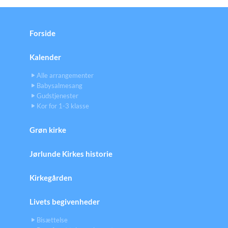
Forside
Kalender
Alle arrangementer
Babysalmesang
Gudstjenester
Kor for 1-3 klasse
Grøn kirke
Jørlunde Kirkes historie
Kirkegården
Livets begivenheder
Bisættelse